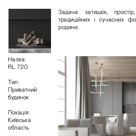
Задача: затишок, простір,
традиційних і сучасних фор
родини.
Назва: 
RL 720
Тип:
Приватний
будинок
Локація: 
Київська
область