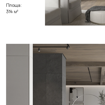
Площа:
314 
м²